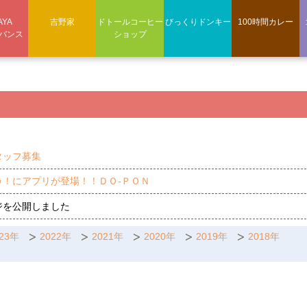
AYA
吉野家
ドトールコーヒー
びっくりドンキー
100時間カレー
バンス
ショップ
タッフ募集
ゥ！にアプリが登場！！ＤＯ-ＰＯＮ
ジを公開しました
023年
2022年
2021年
2020年
2019年
2018年